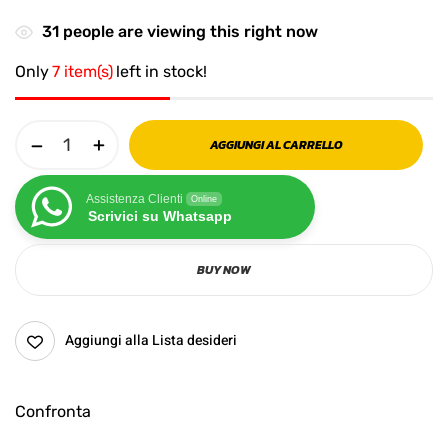
31
people are viewing this right now
Only
7 item(s)
left in stock!
AGGIUNGI AL CARRELLO
Assistenza Clienti
Online
Scrivici su Whatsapp
BUY NOW
Aggiungi alla Lista desideri
Confronta