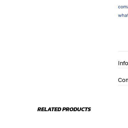
coma
what
Inf
Com
RELATED PRODUCTS