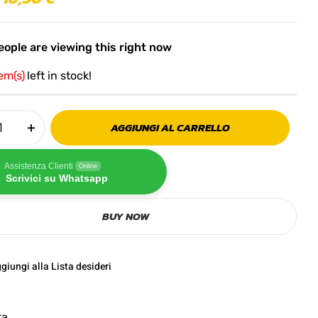
ople are viewing this right now
tem(s)
left in stock!
AGGIUNGI AL CARRELLO
Assistenza Clienti
Online
Scrivici su Whatsapp
BUY NOW
giungi alla Lista desideri
ta