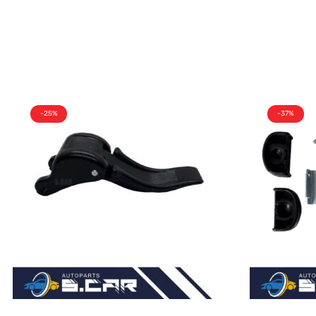
-25%
-37%