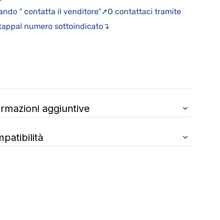
ndo ” contatta il venditore”➚O contattaci tramite
appal numero sottoindicato↴
ormazioni aggiuntive
patibilità