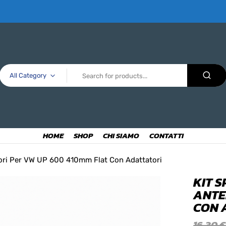
All Category
HOME
SHOP
CHI SIAMO
CONTATTI
riori Per VW UP 600 410mm Flat Con Adattatori
KIT 
ANTE
CON 
16,30
€