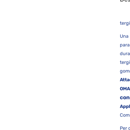
k
te
Una 
para
dura
terg
gomm
Atta
OMA
con
Appl
Comp
Per 