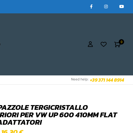
0
+39 371 144 8914
Need help:
SPAZZOLE TERGICRISTALLO
RIORI PER VW UP 600 410MM FLAT
ADATTATORI
16,30
€