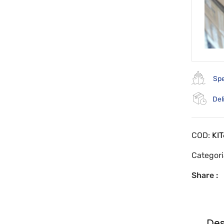
Spe
Del
COD:
KI
Categor
Share :
Des