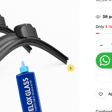
38
pe
Only
4 i
Ag
Confron