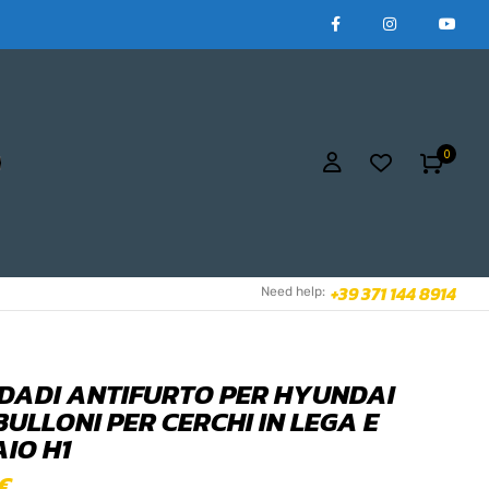
0
+39 371 144 8914
Need help:
4 DADI ANTIFURTO PER HYUNDAI
BULLONI PER CERCHI IN LEGA E
AIO H1
€