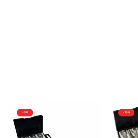
-8%
-14%