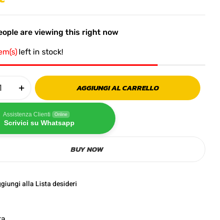
ople are viewing this right now
tem(s)
left in stock!
AGGIUNGI AL CARRELLO
Assistenza Clienti
Online
Scrivici su Whatsapp
BUY NOW
giungi alla Lista desideri
ta