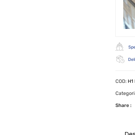
Spe
Del
COD:
H1
Categor
Share :
Des