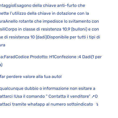
taggioEsagono della chiave anti-furto che
ette l’utilizzo della chiave in dotazione con la
uraAnello rotante che impedisce lo svitamento con
siliCorpo in classe di resistenza 10.9 (bulloni) e con
e di resistenza 10 (dadi)Disponibile per tutti i tipi di
tura
a:FaradCodice Prodotto: H1Confezione :4 Dadi(1 per
a)
far perdere valore alla tua auto!
qualcunque dubbio o informazione non esitare a
attarci !Usa il comando ” Contatta il venditore” ➚O
attaci tramite whatapp al numero sottoindicato ↴