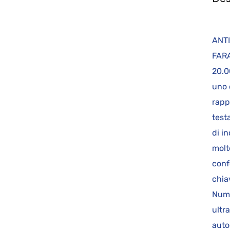
AN
FARA
20.0
uno 
rapp
test
di i
molt
conf
chia
Nume
ultr
auto