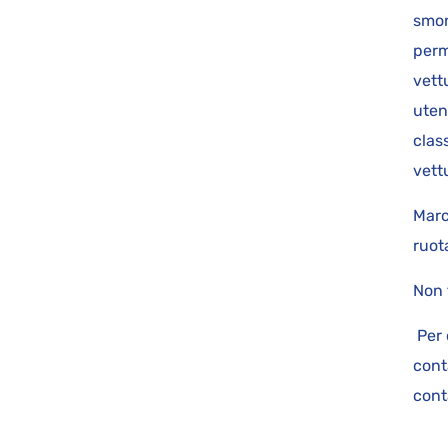
smon
perm
vett
uten
class
vet
Marc
ruot
Non 
Per 
cont
cont