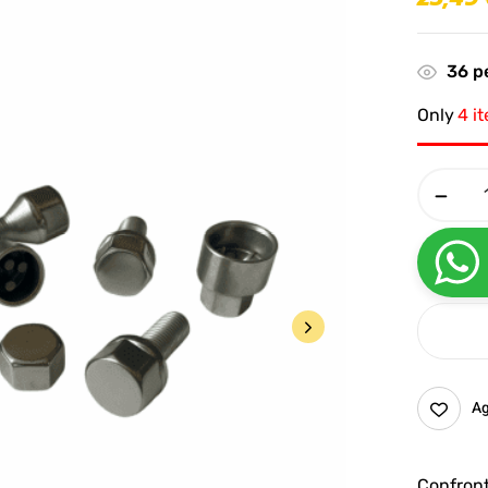
36
pe
Only
4 i
Ag
Confron