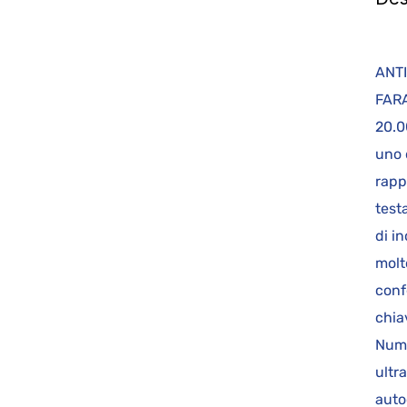
AN
FARA
20.0
uno 
rapp
test
di i
molt
conf
chia
Nume
ultr
auto