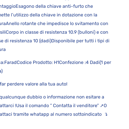
taggioEsagono della chiave anti-furto che
ette l’utilizzo della chiave in dotazione con la
uraAnello rotante che impedisce lo svitamento con
siliCorpo in classe di resistenza 10.9 (bulloni) e con
e di resistenza 10 (dadi)Disponibile per tutti i tipi di
tura
a:FaradCodice Prodotto: H1Confezione :4 Dadi(1 per
a)
far perdere valore alla tua auto!
qualcunque dubbio o informazione non esitare a
attarci !Usa il comando ” Contatta il venditore” ➚O
attaci tramite whatapp al numero sottoindicato ↴