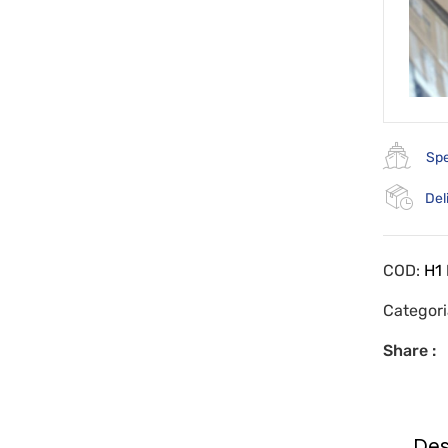
Spe
Del
COD:
H1 
Categor
Share :
Des