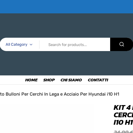
All Category
HOME
SHOP
CHI SIAMO
CONTATTI
rto Bulloni Per Cerchi In Lega e Acciaio Per Hyundai i10 H1
KIT 
CERC
I10 H1
24,99