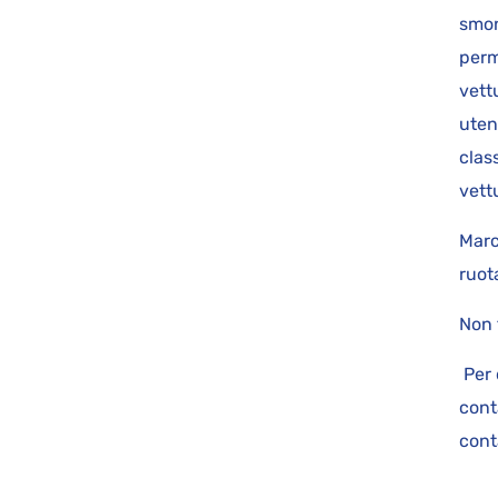
smon
perm
vett
uten
class
vet
Marc
ruot
Non 
Per 
cont
cont