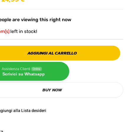
ople are viewing this right now
em(s)
left in stock!
AGGIUNGI AL CARRELLO
Assistenza Clienti
Online
Scrivici su Whatsapp
BUY NOW
giungi alla Lista desideri
ta