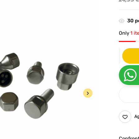
30
pe
Only
1 it
Ag
Confron