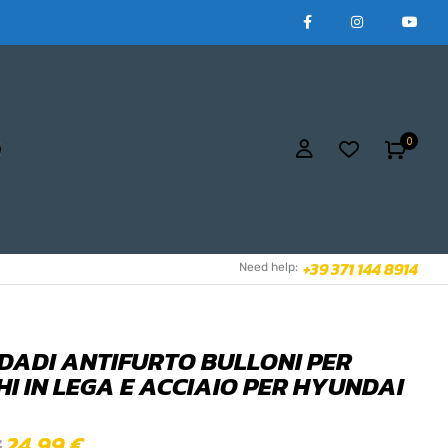
0
+39 371 144 8914
Need help:
4 DADI ANTIFURTO BULLONI PER
HI IN LEGA E ACCIAIO PER HYUNDAI
24,99
€
€