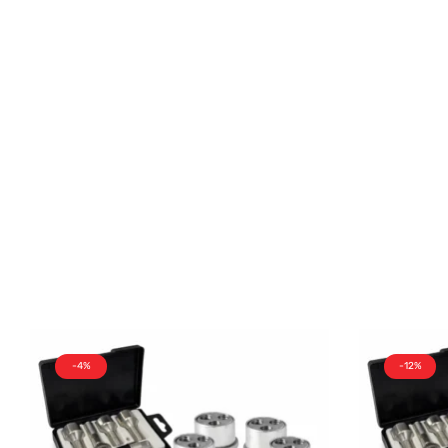
-4%
-12%