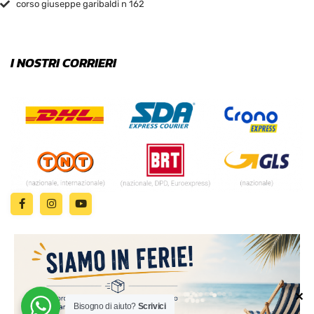
corso giuseppe garibaldi n 162
I NOSTRI CORRIERI
✕
Bisogno di aiuto?
Scrivici
© 2024 | MADE WITH ♥️ BY