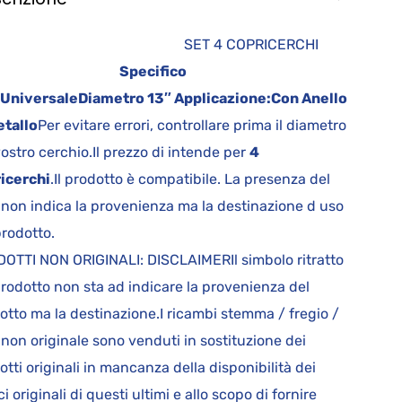
ET 4 COPRICERCHI
Specifico
Universale
Diametro
13″
Applicazione:
Con Anello
etallo
Per evitare errori, controllare prima il diametro
vostro cerchio.Il prezzo di intende per
4
icerchi
.Il prodotto è compatibile. La presenza del
 non indica la provenienza ma la destinazione d uso
prodotto.
OTTI NON ORIGINALI: DISCLAIMERIl simbolo ritratto
prodotto non sta ad indicare la provenienza del
otto ma la destinazione.I ricambi stemma / fregio /
 non originale sono venduti in sostituzione dei
otti originali in mancanza della disponibilità dei
i originali di questi ultimi e allo scopo di fornire