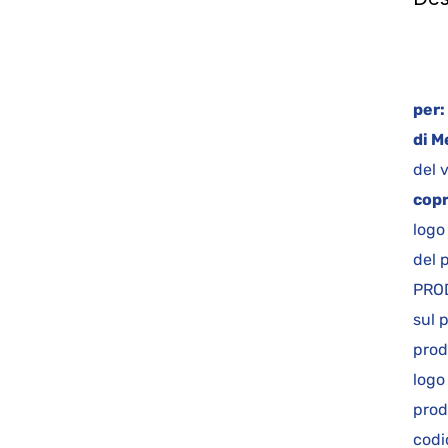
S
per:
di M
del 
copr
logo
del 
PROD
sul 
prod
logo
prod
codic