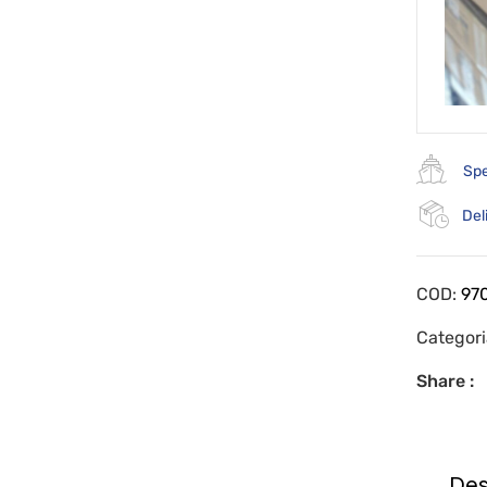
Spe
Del
COD:
97
Categor
Share :
Des