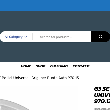
All Category
HOME
SHOP
CHI SIAMO
CONTATTI
 Pollici Universali Grigi per Ruote Auto 970.13
G3 SE
UNIV
970.1
30,95