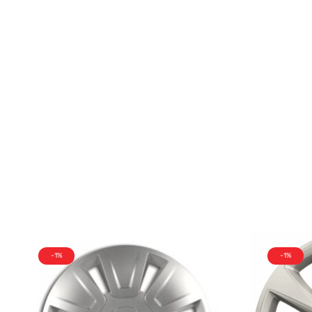
-1%
-1%