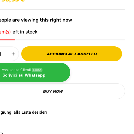
ople are viewing this right now
tem(s)
left in stock!
AGGIUNGI AL CARRELLO
Assistenza Clienti
Online
Scrivici su Whatsapp
BUY NOW
giungi alla Lista desideri
ta