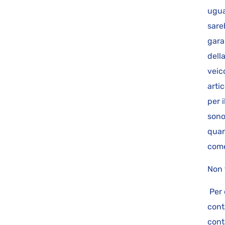
ugua
sare
gara
dell
veic
arti
per i
sono
quan
come
Non 
Per 
cont
cont