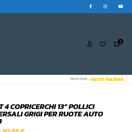
0
+39 371 144 8914
Need help:
T 4 COPRICERCHI 13” POLLICI
ERSALI GRIGI PER RUOTE AUTO
3
30,95
€
€