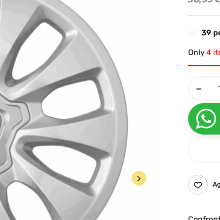
39
pe
Only
4 i
Ag
Confron