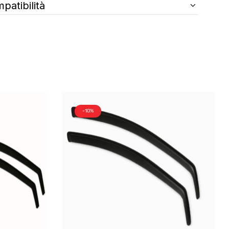
patibilità
-10%