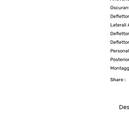
Oscuran
Deflettor
Laterali
Defletto
Defletto
Personal
Posterior
Montaggi
Share :
Des
de