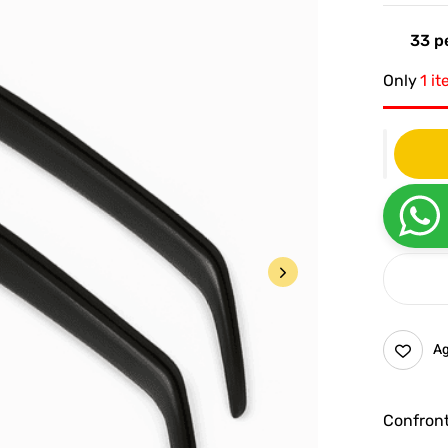
33
pe
Only
1 it
Ag
Confron