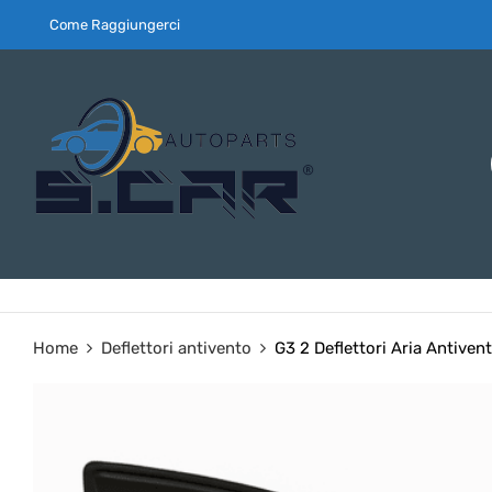
Come Raggiungerci
Home
Deflettori antivento
G3 2 Deflettori Aria Antive