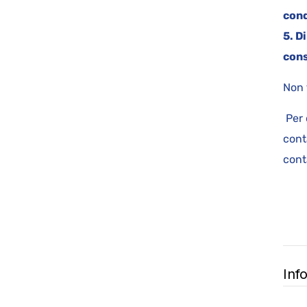
cond
5. D
cons
Non 
Per 
cont
cont
Inf