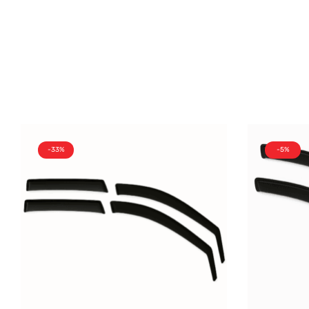
-33%
-5%