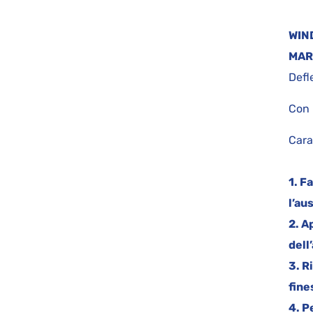
WIN
MAR
Defl
Con 
Cara
1. F
l’au
2. A
dell
3. R
fine
4. P