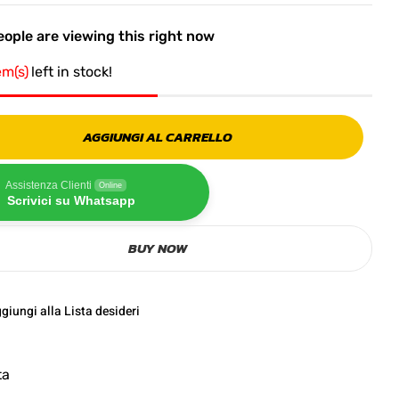
ople are viewing this right now
em(s)
left in stock!
AGGIUNGI AL CARRELLO
Assistenza Clienti
Online
Scrivici su Whatsapp
BUY NOW
giungi alla Lista desideri
ta