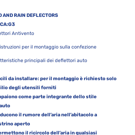
D AND RAIN DEFLECTORS
CA:
G3
ettori Antivento
istruzioni per il montaggio sulla confezione
tteristiche principali dei deflettori auto
acili da installare: per il montaggio è richiesto solo
silio degli utensili forniti
ppaiono come parte integrante dello stile
’auto
iducono il rumore dell’aria nell’abitacolo a
strino aperto
ermettono il ricircolo dell’aria in qualsiasi