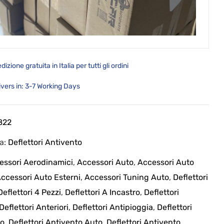
dizione gratuita in Italia per tutti gli ordini
ivers in: 3-7 Working Days
822
ia:
Deflettori Antivento
essori Aerodinamici
,
Accessori Auto
,
Accessori Auto
ccessori Auto Esterni
,
Accessori Tuning Auto
,
Deflettori
Deflettori 4 Pezzi
,
Deflettori A Incastro
,
Deflettori
Deflettori Anteriori
,
Deflettori Antipioggia
,
Deflettori
to
,
Deflettori Antivento Auto
,
Deflettori Antivento