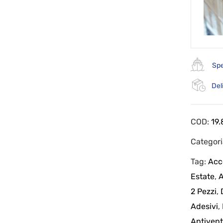
Spe
Del
COD:
19.
Categor
Tag:
Acc
Estate
,
A
2 Pezzi
,
Adesivi
,
Antiven