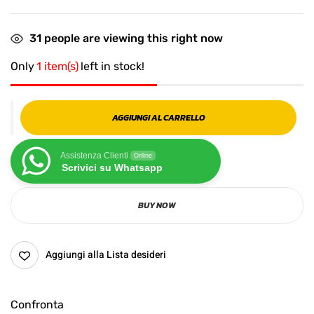
31
people are viewing this right now
Only
1 item(s)
left in stock!
AGGIUNGI AL CARRELLO
Assistenza Clienti
Online
Scrivici su Whatsapp
BUY NOW
Aggiungi alla Lista desideri
Confronta