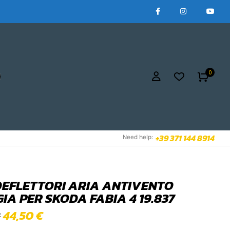
0
+39 371 144 8914
Need help:
 DEFLETTORI ARIA ANTIVENTO
IA PER SKODA FABIA 4 19.837
44,50
€
€