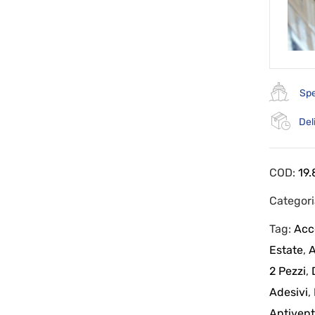
Spe
Del
COD:
19.
Categor
Tag:
Acc
Estate
,
A
2 Pezzi
,
Adesivi
,
Antiven