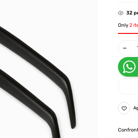
32
pe
Only
2 i
Ag
Confron