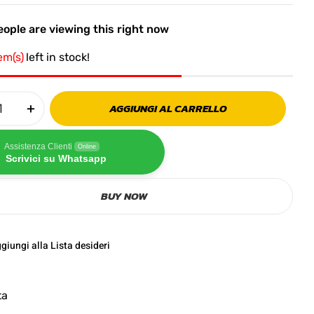
ople are viewing this right now
tem(s)
left in stock!
AGGIUNGI AL CARRELLO
Assistenza Clienti
Online
Scrivici su Whatsapp
BUY NOW
giungi alla Lista desideri
ta