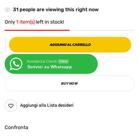
31
people are viewing this right now
Only
1 item(s)
left in stock!
AGGIUNGI AL CARRELLO
Assistenza Clienti
Online
Scrivici su Whatsapp
BUY NOW
Aggiungi alla Lista desideri
Confronta