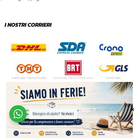
I NOSTRI CORRIERI
✕
Bisogno di aiuto?
Scrivici
© 2024 | MADE WITH ♥️ BY