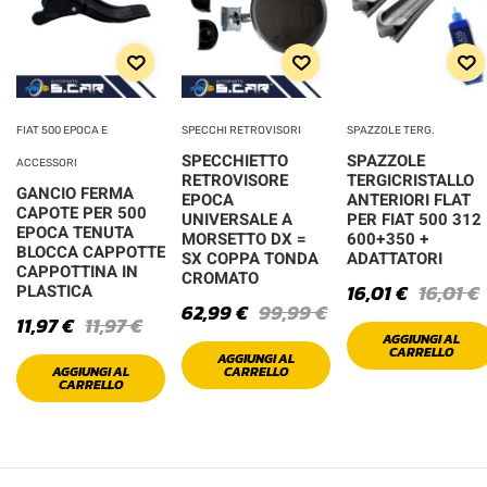
FIAT 500 EPOCA E
SPECCHI RETROVISORI
SPAZZOLE TERG.
SPECCHIETTO
SPAZZOLE
ACCESSORI
RETROVISORE
TERGICRISTALLO
GANCIO FERMA
EPOCA
ANTERIORI FLAT
CAPOTE PER 500
UNIVERSALE A
PER FIAT 500 312
EPOCA TENUTA
MORSETTO DX =
600+350 +
BLOCCA CAPPOTTE
SX COPPA TONDA
ADATTATORI
CAPPOTTINA IN
CROMATO
16,01
€
16,01
€
PLASTICA
62,99
€
99,99
€
11,97
€
11,97
€
AGGIUNGI AL
CARRELLO
AGGIUNGI AL
AGGIUNGI AL
CARRELLO
CARRELLO