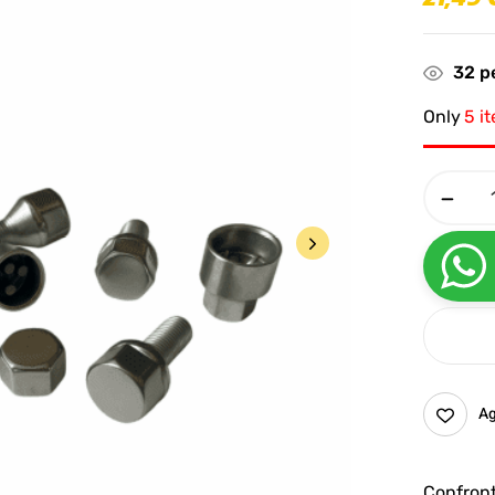
32
pe
Only
5 i
Ag
Confron