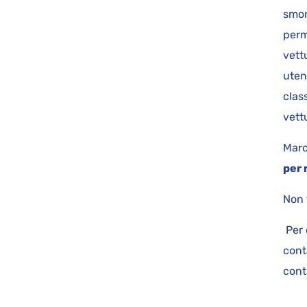
smon
perm
vett
uten
class
vet
Marc
per 
Non 
Per 
cont
cont