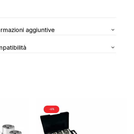
ormazioni aggiuntive
patibilità
-6%