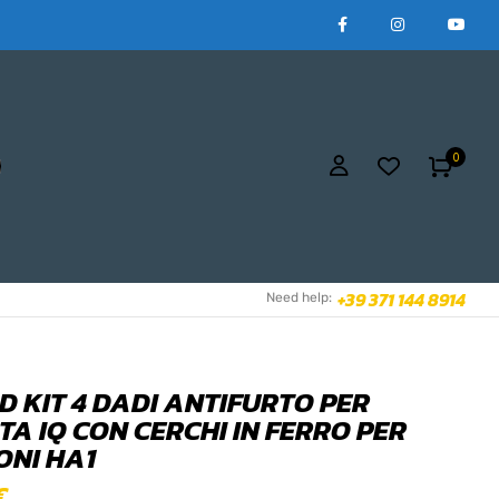
0
+39 371 144 8914
Need help:
D KIT 4 DADI ANTIFURTO PER
TA IQ CON CERCHI IN FERRO PER
ONI HA1
€