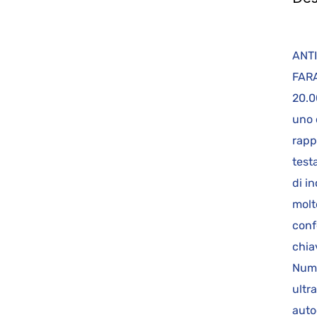
AN
FARA
20.0
uno 
rapp
test
di i
molt
conf
chia
Nume
ultr
auto