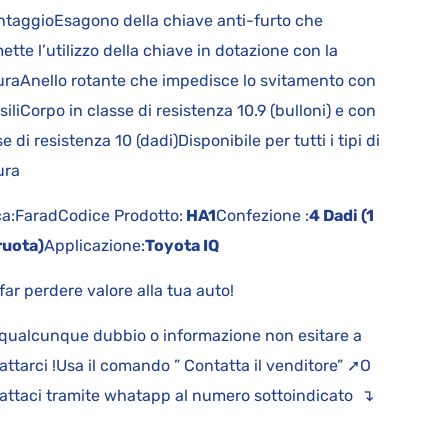
taggioEsagono della chiave anti-furto che
ette l’utilizzo della chiave in dotazione con la
uraAnello rotante che impedisce lo svitamento con
siliCorpo in classe di resistenza 10.9 (bulloni) e con
e di resistenza 10 (dadi)Disponibile per tutti i tipi di
tura
a:FaradCodice Prodotto:
HA1
Confezione :
4 Dadi (1
ruota)
Applicazione:
Toyota IQ
far perdere valore alla tua auto!
qualcunque dubbio o informazione non esitare a
attarci !Usa il comando ” Contatta il venditore” ➚O
attaci tramite whatapp al numero sottoindicato ↴