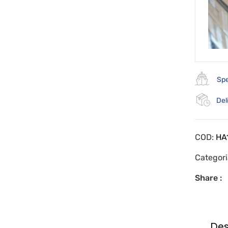
Spe
Del
COD:
HA1
Categor
Share :
Des