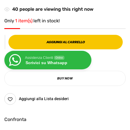
40
people are viewing this right now
Only
1 item(s)
left in stock!
AGGIUNGI AL CARRELLO
Assistenza Clienti
Online
Scrivici su Whatsapp
BUY NOW
Aggiungi alla Lista desideri
Confronta