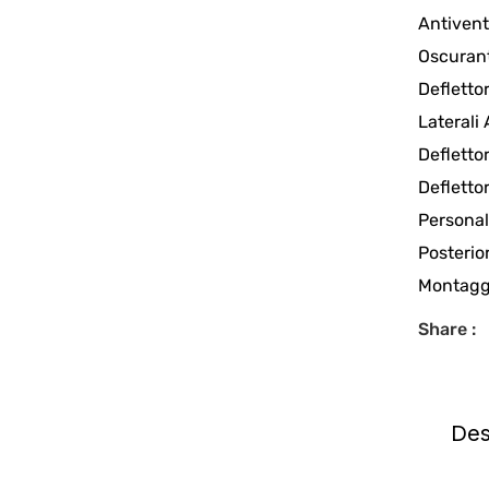
Antiven
Oscuran
Deflettor
Laterali
Defletto
Defletto
Personal
Posterior
Montaggi
Share :
Des