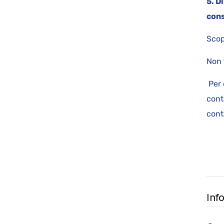
5. D
cons
Scop
Non 
Per 
cont
cont
Inf