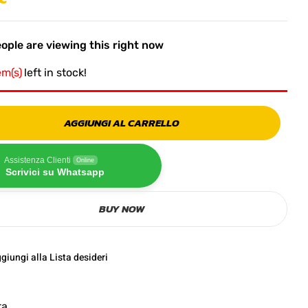
ople are viewing this right now
em(s)
left in stock!
AGGIUNGI AL CARRELLO
Assistenza Clienti
Online
Scrivici su Whatsapp
BUY NOW
giungi alla Lista desideri
ta