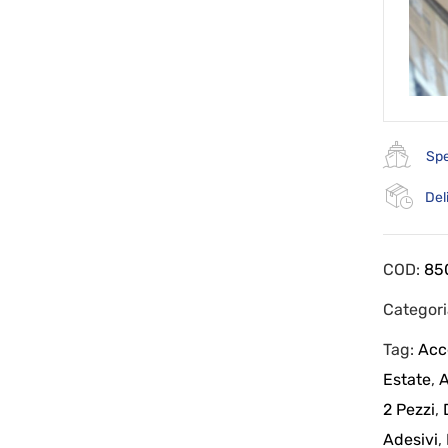
Spe
Del
COD:
85
Categor
Tag:
Acc
Estate
,
A
2 Pezzi
,
Adesivi
,