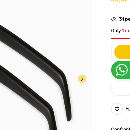
31
pe
Only
1 it
Ag
Confron