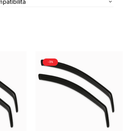
patibilità
-3%