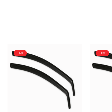
-10%
-61%