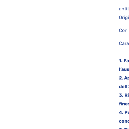
d
ant
Orig
Con 
Cara
1. F
l’au
2. A
dell
3. R
fine
4. P
cond