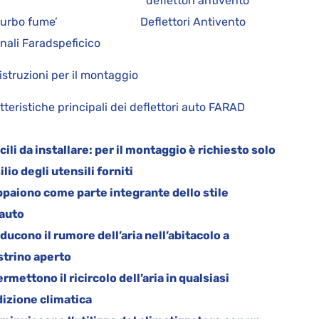
eflettori antivento
iturbo fume’ Deflettori Antivento
inali Faradspeficico
istruzioni per il montaggio
tteristiche principali dei deflettori auto FARAD
acili da installare: per il montaggio è richiesto solo
silio degli utensili forniti
ppaiono come parte integrante dello stile
’auto
iducono il rumore dell’aria nell’abitacolo a
strino aperto
ermettono il ricircolo dell’aria in qualsiasi
izione climatica