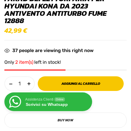
HYUNDAI KONA DA 2023
ANTIVENTO ANTITURBO FUME
12888
42,99
€
37
people are viewing this right now
Only
2 item(s)
left in stock!
AGGIUNGI AL CARRELLO
Assistenza Clienti
Online
Scrivici su Whatsapp
BUY NOW