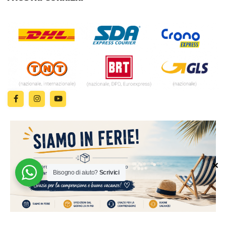
✕
Bisogno di aiuto?
Scrivici
© 2024 | MADE WITH ♥️ BY