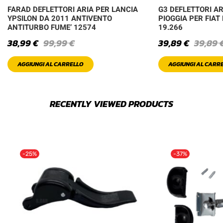
FARAD DEFLETTORI ARIA PER LANCIA
G3 DEFLETTORI A
YPSILON DA 2011 ANTIVENTO
PIOGGIA PER FIAT
ANTITURBO FUME’ 12574
19.266
38,99
€
99,99
€
39,89
€
39,89
AGGIUNGI AL CARRELLO
AGGIUNGI AL CARR
RECENTLY VIEWED PRODUCTS
-25%
-37%