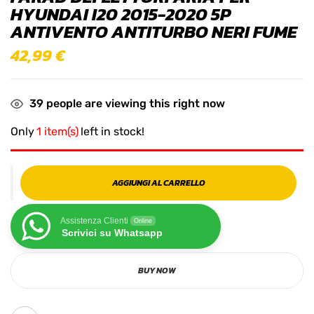
HYUNDAI I20 2015-2020 5P
ANTIVENTO ANTITURBO NERI FUME
42,99
€
39
people are viewing this right now
Only
1 item(s)
left in stock!
AGGIUNGI AL CARRELLO
Assistenza Clienti
Online
Scrivici su Whatsapp
BUY NOW