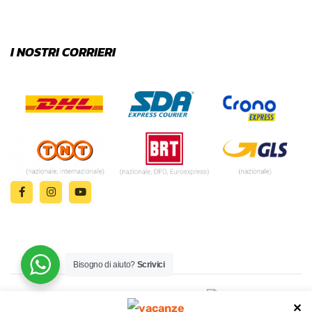
I NOSTRI CORRIERI
Bisogno di aiuto?
Scrivici
© 2024 | MADE WITH ♥️ BY
✕