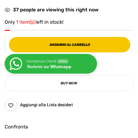
37
people are viewing this right now
Only
1 item(s)
left in stock!
AGGIUNGI AL CARRELLO
Assistenza Clienti
Online
Scrivici su Whatsapp
BUY NOW
Aggiungi alla Lista desideri
Confronta