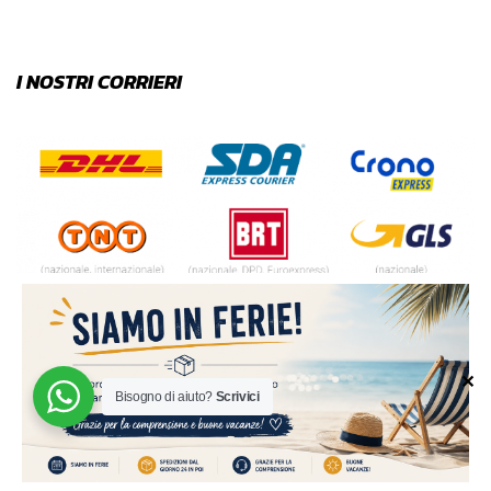
I NOSTRI CORRIERI
✕
Bisogno di aiuto?
Scrivici
© 2024 | MADE WITH ♥️ BY