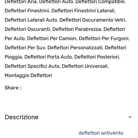
Deflettori Aria
,
Deflettori Auto
,
Deflettori Compatibili
,
Deflettori Finestrini
,
Deflettori Finestrini Laterali
,
Deflettori Laterali Auto
,
Deflettori Oscuramento Vetri
,
Deflettori Oscuranti
,
Deflettori Parabrezza
,
Deflettori
Per Auto
,
Deflettori Per Camion
,
Deflettori Per Furgoni
,
Deflettori Per Suv
,
Deflettori Personalizzati
,
Deflettori
Pioggia
,
Deflettori Porta Auto
,
Deflettori Posteriori
,
Deflettori Specifici Auto
,
Deflettori Universali
,
Montaggio Deflettori
Share :
Descrizione
deflettori antivento