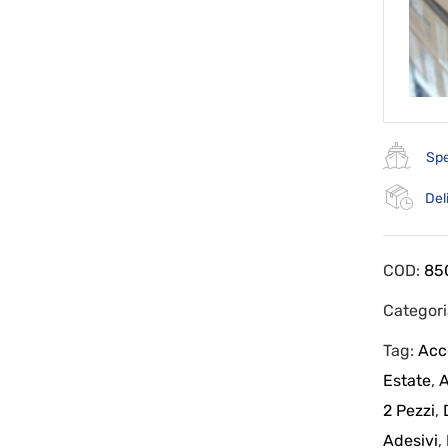
Spe
Del
COD:
85
Categor
Tag:
Acc
Estate
,
A
2 Pezzi
,
Adesivi
,