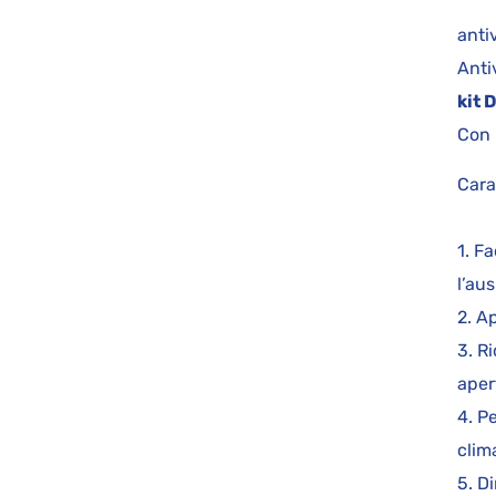
ant
Anti
kit 
Con 
Cara
1. Fa
l’aus
2. A
3. R
aper
4. P
clim
5. D