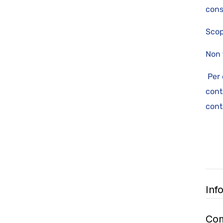
cons
Scop
Non 
Per 
cont
cont
Inf
Com