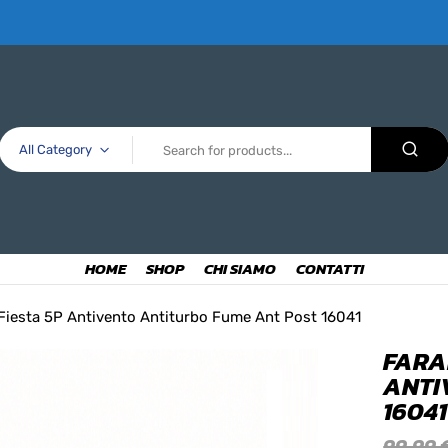
All Category
HOME
SHOP
CHI SIAMO
CONTATTI
 Fiesta 5P Antivento Antiturbo Fume Ant Post 16041
FARA
ANTI
16041
99,99