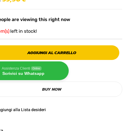
ople are viewing this right now
em(s)
left in stock!
AGGIUNGI AL CARRELLO
Assistenza Clienti
Online
Scrivici su Whatsapp
BUY NOW
giungi alla Lista desideri
ta