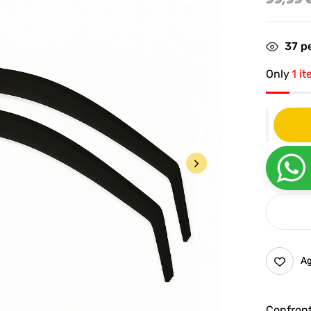
37
pe
Only
1 it
Ag
Confron