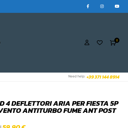
0
+39 371 144 8914
Need help:
D 4 DEFLETTORI ARIA PER FIESTA 5P
VENTO ANTITURBO FUME ANT POST
59,90
€
€