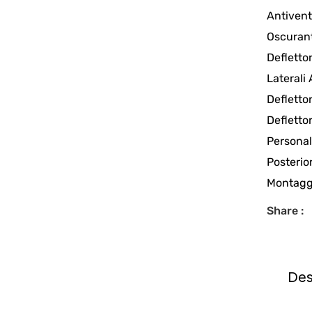
Antiven
Oscuran
Deflettor
Laterali
Defletto
Defletto
Personal
Posterior
Montaggi
Share :
Des