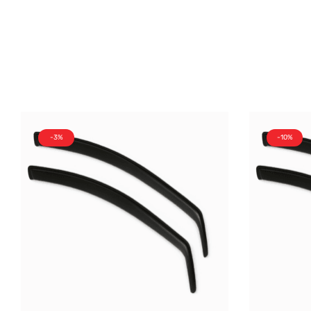
-3%
-10%