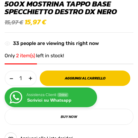
500X MOSTRINA TAPPO BASE
SPECCHIETTO DESTRO DX NERO
15,97
€
15,97
€
33
people are viewing this right now
Only
2 item(s)
left in stock!
AGGIUNGI AL CARRELLO
Assistenza Clienti
Online
Scrivici su Whatsapp
BUY NOW