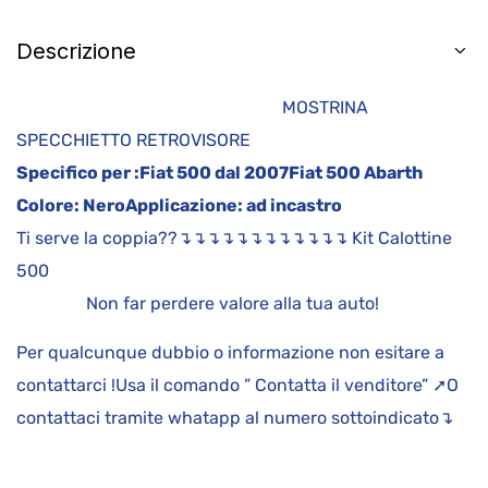
Descrizione
MOSTRINA
SPECCHIETTO RETROVISORE
Specifico per :
Fiat 500 dal 2007
Fiat 500 Abarth
Colore:
Nero
Applicazione:
ad incastro
Ti serve la coppia??↴↴↴↴↴↴↴↴↴↴↴↴ Kit Calottine
500
Non far perdere valore alla tua auto!
Per qualcunque dubbio o informazione non esitare a
contattarci !Usa il comando ” Contatta il venditore” ➚O
contattaci tramite whatapp al numero sottoindicato↴