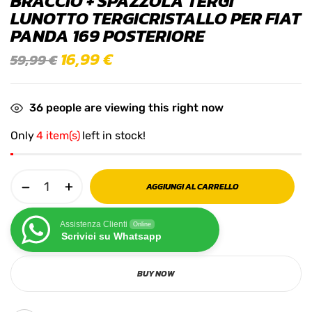
BRACCIO + SPAZZOLA TERGI
LUNOTTO TERGICRISTALLO PER FIAT
PANDA 169 POSTERIORE
16,99
€
59,99
€
36
people are viewing this right now
Only
4 item(s)
left in stock!
AGGIUNGI AL CARRELLO
Assistenza Clienti
Online
Scrivici su Whatsapp
BUY NOW