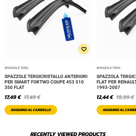
SPAZZOLE TERG.
SPAZZOLE TERG.
SPAZZOLE TERGICRISTALLO ANTERIORI
SPAZZOLA TERGIC
PER SMART FORTWO COUPE 453 510
FLAT PER RENAU
350 FLAT
1993-2007
17,49
€
17,49
€
12,44
€
19,99
€
AGGIUNGI AL CARRELLO
AGGIUNGI AL CARR
RECENTLY VIEWED PRODUCTS