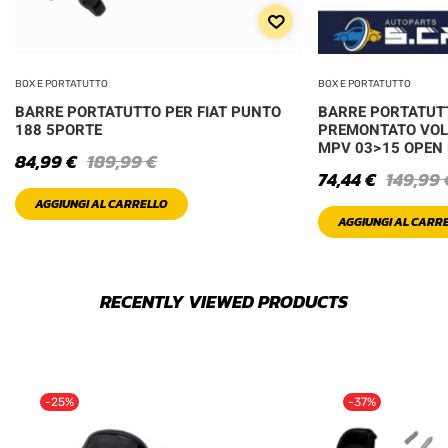
BOX E PORTATUTTO
BOX E PORTATUTTO
BARRE PORTATUTTO PER FIAT PUNTO
BARRE PORTATUT
188 5PORTE
PREMONTATO VOL
MPV 03>15 OPEN 
84,99
€
189,99
€
74,44
€
149,99
AGGIUNGI AL CARRELLO
AGGIUNGI AL CARR
RECENTLY VIEWED PRODUCTS
-25%
-37%