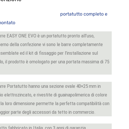
ortatutto completo e
remontato
rre EASY ONE EVO è un portatutto pronto all’uso,
nterno della confezione vi sono le barre completamente
semblate ed il kit di fissaggio per l’installazione sul
lo, il prodotto è omologato per una portata massima di 75
arre Portatutto hanno una sezione ovale 40×25 mm in
io elettrozincato, e rivestite di guainapolimerica di colore
 la loro dimensione permette la perfetta compatibilità con
ggior parte degli accessori da tetto in commercio.
tto fabbricato in Italia, con 3 anni di garanzia.