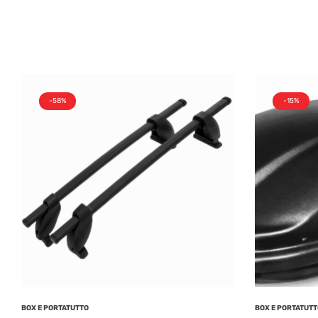
-58%
-15%
BOX E PORTATUTTO
BOX E PORTATUT