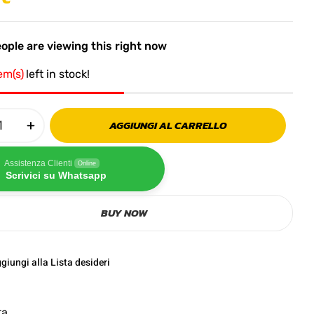
ople are viewing this right now
tem(s)
left in stock!
AGGIUNGI AL CARRELLO
Assistenza Clienti
Online
Scrivici su Whatsapp
BUY NOW
giungi alla Lista desideri
ta