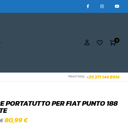
0
+39 371 144 8914
Need help:
E PORTATUTTO PER FIAT PUNTO 188
TE
80,99
€
€