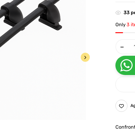
33
pe
Only
3 i
Ag
Confron