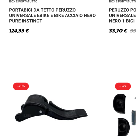
BOX E PORTATUTTO
BOX E PORTATUTT
PORTABICI DA TETTO PERUZZO
PERUZZO PO
UNIVERSALE EBIKE E BIKE ACCIAIO NERO
UNIVERSALE
PURE INSTINCT
NERO 1 BICI
124,33
€
33,70
€
3
-25%
-37%