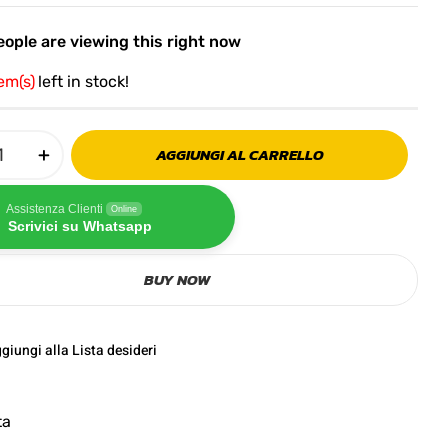
ople are viewing this right now
tem(s)
left in stock!
AGGIUNGI AL CARRELLO
Assistenza Clienti
Online
Scrivici su Whatsapp
BUY NOW
giungi alla Lista desideri
ta