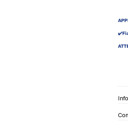
APP
✔️Fi
ATT
Inf
Com