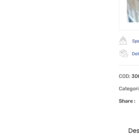
Spe
Del
COD:
30
Categor
Share :
Des