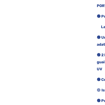
POR
🟢 P
La 
🟢 U
adat
🟢 2
guai
UV
🟢 C
🟢
I
🟢 P