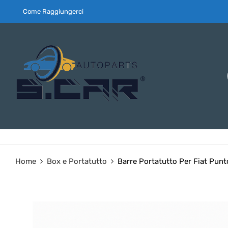
Come Raggiungerci
Home
Box e Portatutto
Barre Portatutto Per Fiat Pun