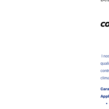
CO
I nos
quali
cont
cl
Cara
Appl