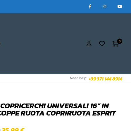
0
+39 371 144 8914
Need help:
 COPRICERCHI UNIVERSALI 16” IN
COPPE RUOTA COPRIRUOTA ESPRIT
35,99
€
€