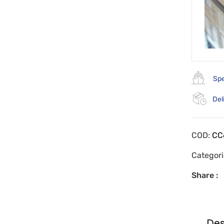
Spe
Del
COD:
CC
Categor
Share :
Des