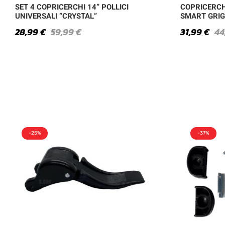
SET 4 COPRICERCHI 14” POLLICI
COPRICERCHI
UNIVERSALI ”CRYSTAL”
SMART GRIG
28,99
€
59,99
€
31,99
€
44
-25%
-37%