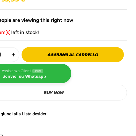
ople are viewing this right now
tem(s)
left in stock!
AGGIUNGI AL CARRELLO
Assistenza Clienti
Online
Scrivici su Whatsapp
BUY NOW
giungi alla Lista desideri
ta