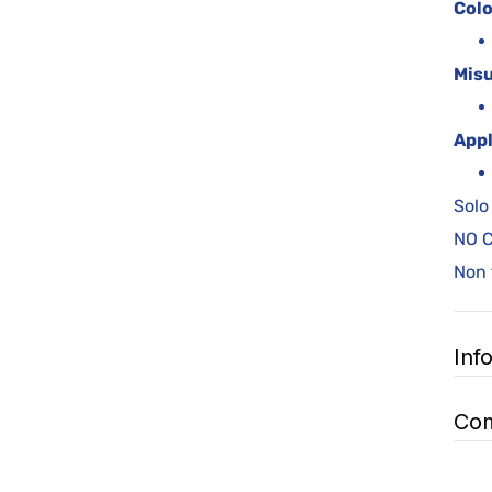
Colo
Misu
Appl
Solo
NO 
Non 
Inf
Com