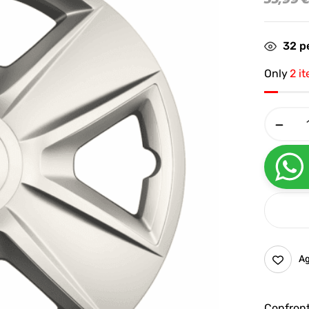
38
pe
Only
2 i
Ag
Confron