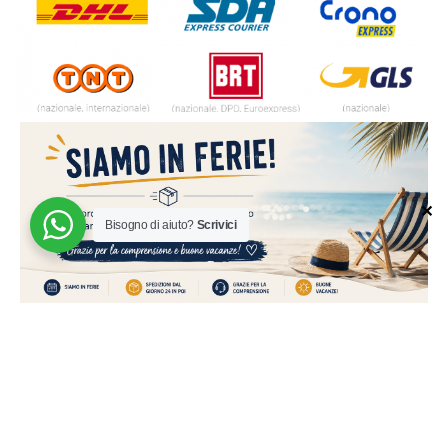
✕
Bisogno di aiuto?
Scrivici
© 2024 | MADE WITH ♥️ BY