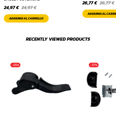
26,77
€
26,77
€
24,97
€
24,97
€
AGGIUNGI AL CARR
AGGIUNGI AL CARRELLO
RECENTLY VIEWED PRODUCTS
-25%
-37%