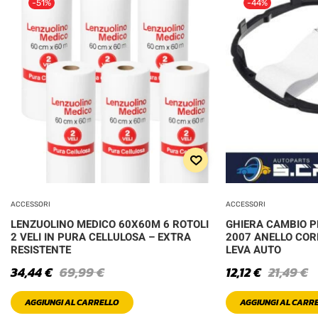
-51%
-44%
ACCESSORI
ACCESSORI
LENZUOLINO MEDICO 60X60M 6 ROTOLI
GHIERA CAMBIO PE
2 VELI IN PURA CELLULOSA – EXTRA
2007 ANELLO COR
RESISTENTE
LEVA AUTO
34,44
€
69,99
€
12,12
€
21,49
€
AGGIUNGI AL CARRELLO
AGGIUNGI AL CARR