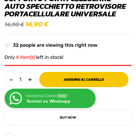
AUTO SPECCHIETTO RETROVISORE
PORTACELLULARE UNIVERSALE
14,90
€
14,90
€
32
people are viewing this right now
Only
4 item(s)
left in stock!
AGGIUNGI AL CARRELLO
Assistenza Clienti
Online
Scrivici su Whatsapp
BUY NOW