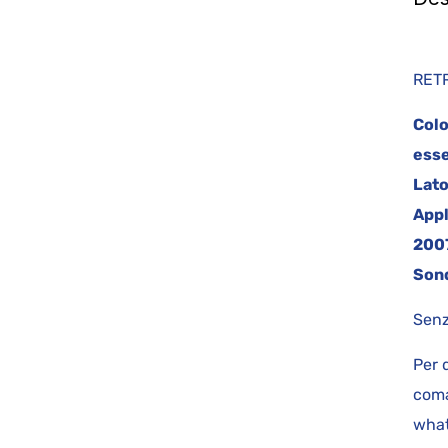
R
Colo
esse
Lato
Appl
200
Son
Senz
Per 
coma
what