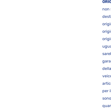
ORI
non 
dest
orig
orig
origi
ugua
sare
gara
dell
veic
arti
per i
sono
quan