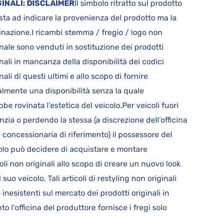
GINALI: DISCLAIMER
Il simbolo ritratto sul prodotto
sta ad indicare la provenienza del prodotto ma la
inazione.I ricambi stemma / fregio / logo non
inale sono venduti in sostituzione dei prodotti
inali in mancanza della disponibilità dei codici
nali di questi ultimi e allo scopo di fornire
lmente una disponibilità senza la quale
bbe rovinata l’estetica del veicolo.Per veicoli fuori
nzia o perdendo la stessa (a discrezione dell’officina
a concessionaria di riferimento) il possessore del
olo può decidere di acquistare e montare
coli non originali allo scopo di creare un nuovo look
l suo veicolo. Tali articoli di restyling non originali
 inesistenti sul mercato dei prodotti originali in
to l’officina del produttore fornisce i fregi solo