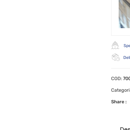
Spe
Del
COD:
70
Categor
Share :
Des