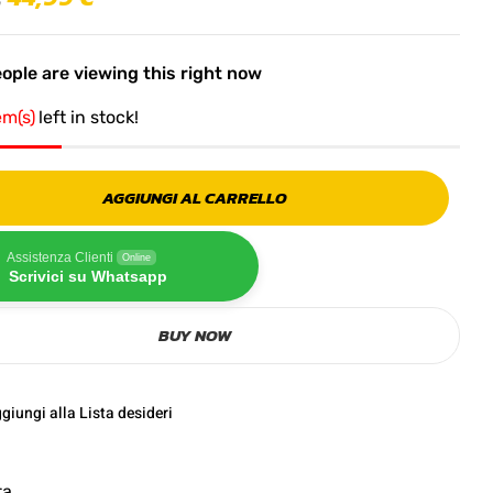
ople are viewing this right now
em(s)
left in stock!
AGGIUNGI AL CARRELLO
Assistenza Clienti
Online
Scrivici su Whatsapp
BUY NOW
giungi alla Lista desideri
ta