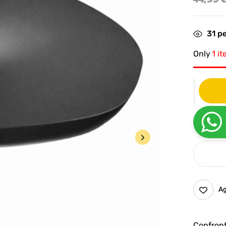
31
pe
Only
1 it
Ag
Confron