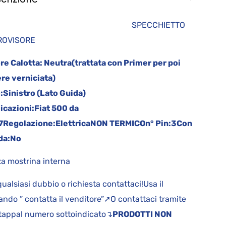
SPECCHIETTO
ETROVISORE
re Calotta:
Neutra(trattata con Primer per poi
re verniciata)
:
Sinistro (Lato Guida)
icazioni:
Fiat 500 da
7
Regolazione:
Elettrica
NON TERMICO
n° Pin:
3
Con
da:
No
a mostrina interna
qualsiasi dubbio o richiesta contattaci!Usa il
ndo ” contatta il venditore”➚O contattaci tramite
appal numero sottoindicato↴
PRODOTTI NON