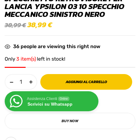
LANCIA YPSILON 03 10 SPECCHIO
MECCANICO SINISTRO NERO
38,99
€
38,99
€
36
people are viewing this right now
Only
3 item(s)
left in stock!
AGGIUNGI AL CARRELLO
Assistenza Clienti
Online
Scrivici su Whatsapp
BUY NOW