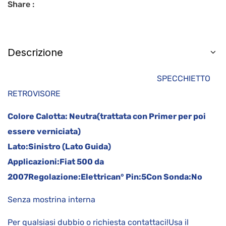
Share :
Descrizione
SPECCHIETTO
RETROVISORE
Colore Calotta:
Neutra(trattata con Primer per poi
essere verniciata)
Lato:
Sinistro (Lato Guida)
Applicazioni:
Fiat 500 da
2007
Regolazione:
Elettrica
n° Pin:
5
Con Sonda:
No
Senza mostrina interna
Per qualsiasi dubbio o richiesta contattaci!Usa il