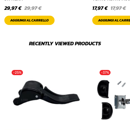
29,97
€
29,97
€
17,97
€
17,97
€
AGGIUNGI AL CARRELLO
AGGIUNGI AL CARR
RECENTLY VIEWED PRODUCTS
-25%
-37%