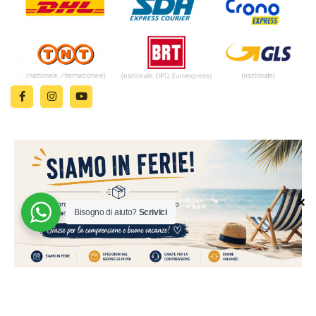
✕
© 2024 | MADE WITH ♥️ BY
Bisogno di aiuto?
Scrivici