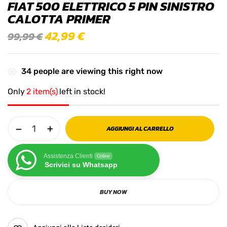
FIAT 500 ELETTRICO 5 PIN SINISTRO
CALOTTA PRIMER
42,99
€
99,99
€
34
people are viewing this right now
Only
2 item(s)
left in stock!
AGGIUNGI AL CARRELLO
Assistenza Clienti
Online
Scrivici su Whatsapp
BUY NOW