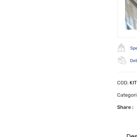
Spe
Del
COD:
KI
Categor
Share :
Des