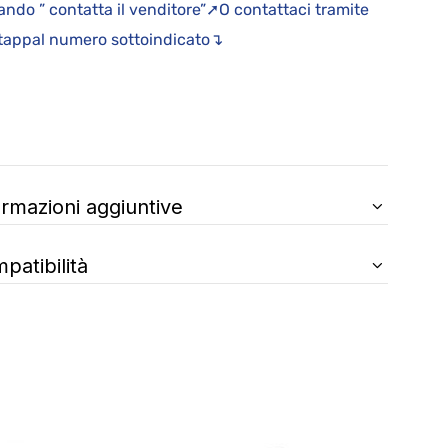
ndo ” contatta il venditore”➚O contattaci tramite
appal numero sottoindicato↴
ormazioni aggiuntive
patibilità