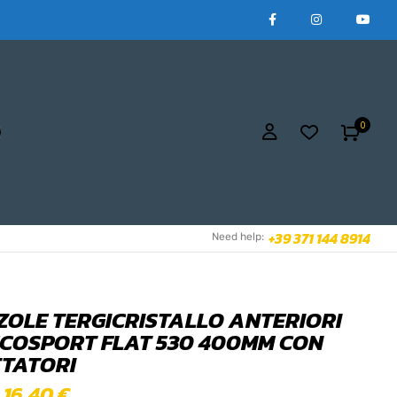
0
+39 371 144 8914
Need help:
ZOLE TERGICRISTALLO ANTERIORI
ECOSPORT FLAT 530 400MM CON
TATORI
16,40
€