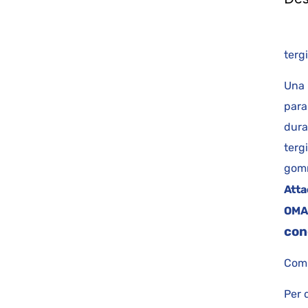
k
te
Una 
para
dura
terg
gomm
Atta
OMA
con
Comp
Per 