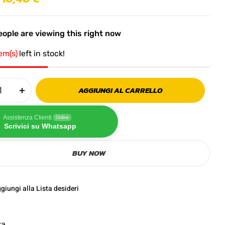
ople are viewing this right now
tem(s)
left in stock!
AGGIUNGI AL CARRELLO
Assistenza Clienti
Online
Scrivici su Whatsapp
BUY NOW
giungi alla Lista desideri
ta