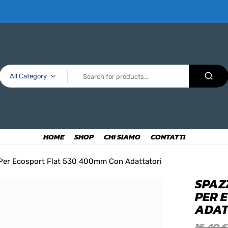
All Category
HOME
SHOP
CHI SIAMO
CONTATTI
i Per Ecosport Flat 530 400mm Con Adattatori
SPAZ
PER 
ADAT
16,40
€