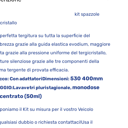
it spazzole
rgicristallo
perfetta tergitura su tutta la superficie del
brezza grazie alla guida elastica evodium, maggiore
ta grazie alla pressione uniforme del tergicristallo,
iture silenziose grazie alle tre componenti della
a tergente di provata efficacia.
530 400mm
cco:
Con adattatori
Dimensioni:
monodose
GGIO:
Lavavetri pluristagionale,
centrato (50ml)
oniamo il Kit su misura per il vostro Veicolo
qualsiasi dubbio o richiesta contattaci!Usa il