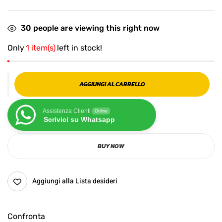
30
people are viewing this right now
Only
1 item(s)
left in stock!
AGGIUNGI AL CARRELLO
Assistenza Clienti
Online
Scrivici su Whatsapp
BUY NOW
Aggiungi alla Lista desideri
Confronta