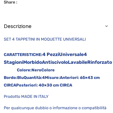
Share :
Descrizione
SET 4 TAPPETINI IN MOQUETTE UNIVERSALI
4 Pezzi
Universale
4
CARATTERISTICHE:
Stagioni
Morbido
Antiscivolo
Lavabile
Rinforzato
Colore:
Nero
Colore
Bordo:
Blu
Quantità:
4
Misure:
Anteriori: 65×43 cm
CIRCA
Posteriori: 40×30 cm CIRCA
Prodotto MADE IN ITALY
Per qualcunque dubbio o informazione o compatibilità