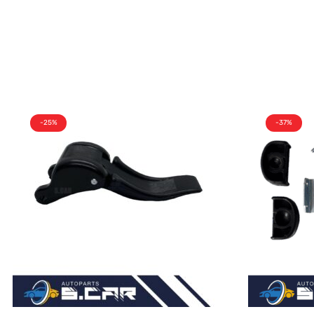
-25%
-37%