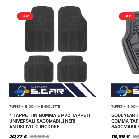
-48%
-42%
TAPPETINI IN GOMMA E MOQUETTE
TAPPETINI IN GO
4 TAPPETI IN GOMMA E PVC TAPPETI
GOODYEAR T
UNIVERSALI SAGOMABILI NERI
GOMMA TAP
ANTISCIVOLO INODORE
SAGOMABILE
20,77
€
39,99
€
18,99
€
32