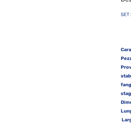
SET 
Cara
Pez
Prov
stabi
fang
stag
Dime
Lun
Lar