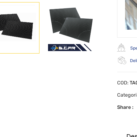
Spe
Del
COD:
TA
Categor
Share :
Des