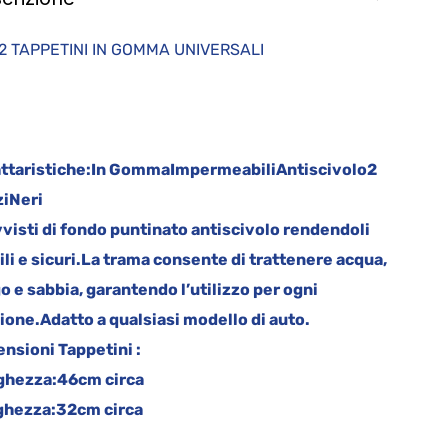
2 TAPPETINI IN GOMMA UNIVERSALI
ttaristiche:
In Gomma
Impermeabili
Antiscivolo
2
zi
Neri
visti di fondo puntinato antiscivolo rendendoli
li e sicuri.
La trama consente di trattenere acqua,
o e sabbia, garantendo l’utilizzo per ogni
ione.
Adatto a qualsiasi modello di auto.
nsioni Tappetini :
ghezza:
46cm circa
ghezza:
32cm circa