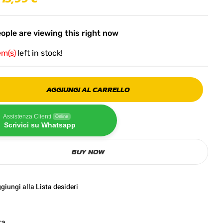
ople are viewing this right now
em(s)
left in stock!
AGGIUNGI AL CARRELLO
Assistenza Clienti
Online
Scrivici su Whatsapp
BUY NOW
giungi alla Lista desideri
ta