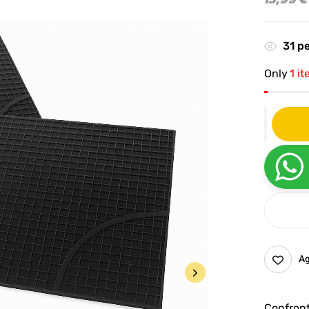
31
pe
Only
1 it
Ag
Confron