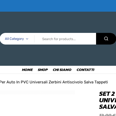
All Category
HOME
SHOP
CHI SIAMO
CONTATTI
Per Auto In PVC Universali Zerbini Antiscivolo Salva Tappeti
SET 2
UNIV
SALV
13,99
€