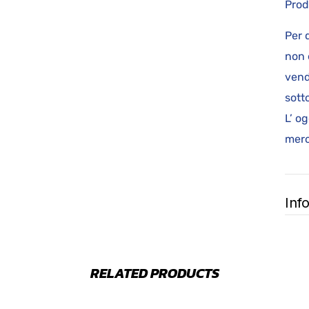
Prod
Per 
non 
vend
sot
L’ o
merc
Inf
RELATED PRODUCTS