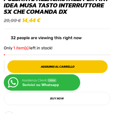
IDEA MUSA TASTO INTERRUTTORE
SX CHE COMANDA DX
14,44
€
29,99
€
32
people are viewing this right now
Only
1 item(s)
left in stock!
AGGIUNGI AL CARRELLO
Assistenza Clienti
Online
Scrivici su Whatsapp
BUY NOW