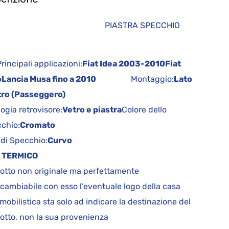
IASTRA SPECCHIO
cipali applicazioni:
Fiat Idea 2003-2010
Fiat
o
Lancia Musa fino a 2010
Montaggio:
Lato
ro (Passeggero)
logia retrovisore:
Vetro e piastra
Colore dello
chio:
Cromato
 di Specchio:
Curvo
 TERMICO
otto non originale ma perfettamente
rcambiabile con esso l’eventuale logo della casa
mobilistica sta solo ad indicare la destinazione del
otto, non la sua provenienza