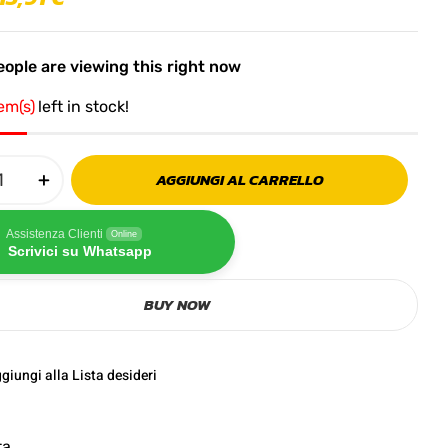
ople are viewing this right now
tem(s)
left in stock!
AGGIUNGI AL CARRELLO
Assistenza Clienti
Online
Scrivici su Whatsapp
BUY NOW
giungi alla Lista desideri
ta