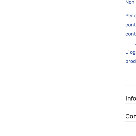
Non 
Per 
cont
cont
L’ o
p
Inf
Com