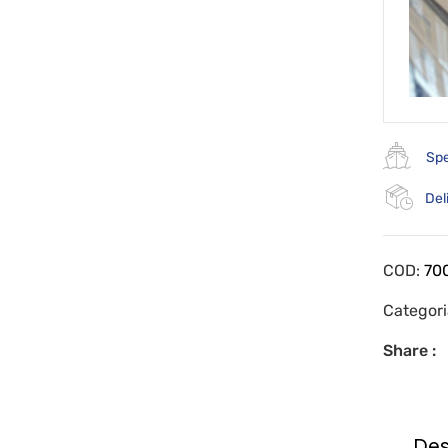
Spe
Del
COD:
70
Categor
Share :
Des