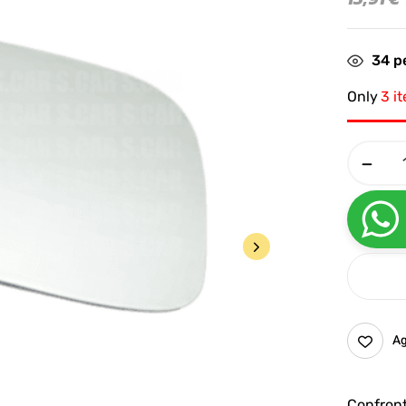
34
pe
Only
3 i
Ag
Confron