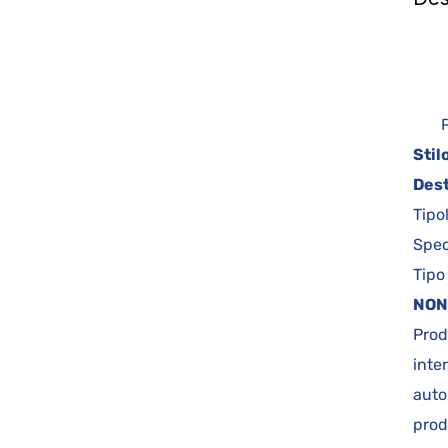
P
Prin
Stil
Dest
Tipo
Spec
Tipo
NON
Prod
inte
auto
prod