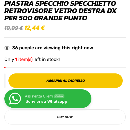
PIASTRA SPECCHIO SPECCHIETTO
RETROVISORE VETRO DESTRA DX
PER 500 GRANDE PUNTO
12,44
€
19,99
€
36
people are viewing this right now
Only
1 item(s)
left in stock!
AGGIUNGI AL CARRELLO
Assistenza Clienti
Online
Scrivici su Whatsapp
BUY NOW