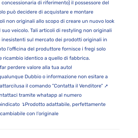
a concessionaria di riferimento) il possessore del
olo può decidere di acquistare e montare
coli non originali allo scopo di creare un nuovo look
l suo veicolo. Tali articoli di restyling non originali
 inesistenti sul mercato dei prodotti originali in
to l’officina del produttore fornisce i fregi solo
 ricambio identico a quello di fabbrica.
far perdere valore alla tua auto!
qualunque Dubbio o informazione non esitare a
attarci!usa il comando ”Contatta il Venditore” ➚
ntattaci tramite whatapp al numero
oindicato ↴Prodotto adattabile, perfettamente
rcambiabile con l’originale