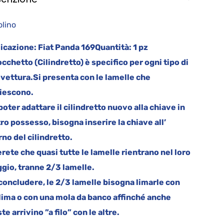
olino
icazione:
Fiat Panda 169
Quantità:
1 pz
locchetto (Cilindretto) è specifico per ogni tipo di
vettura.
Si presenta con le lamelle che
iescono.
poter adattare il cilindretto nuovo alla chiave in
ro possesso, bisogna inserire la chiave all’
rno del cilindretto.
rete che quasi tutte le lamelle rientrano nel loro
ggio, tranne 2/3 lamelle.
concludere, le 2/3 lamelle bisogna limarle con
lima o con una mola da banco affinché anche
te arrivino ”a filo” con le altre.