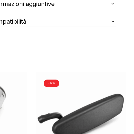
ormazioni aggiuntive
patibilità
-12%