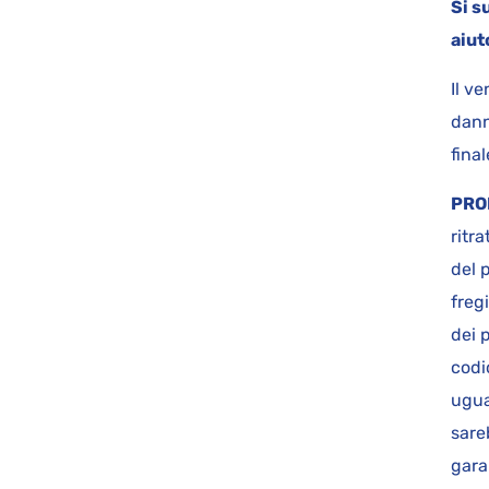
Si s
aiut
Il v
dann
final
PRO
ritr
del 
freg
dei 
codic
ugua
sare
gara