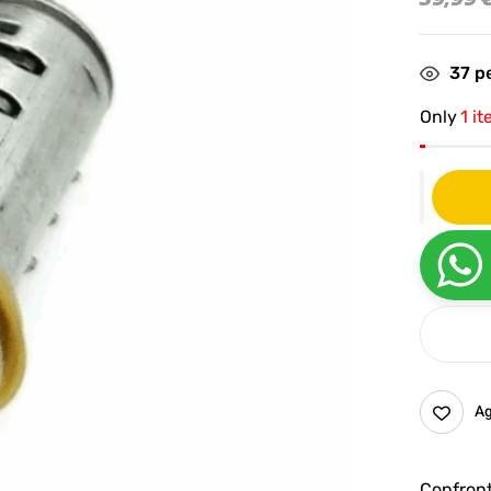
37
pe
Only
1 it
Ag
Confron