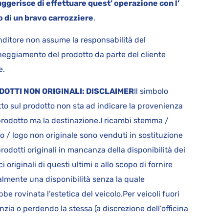
uggerisce di effettuare quest’ operazione con l’
o di un bravo carrozziere
.
enditore non assume la responsabilità del
eggiamento del prodotto da parte del cliente
e.
DOTTI NON ORIGINALI: DISCLAIMER
Il simbolo
atto sul prodotto non sta ad indicare la provenienza
prodotto ma la destinazione.I ricambi stemma /
io / logo non originale sono venduti in sostituzione
prodotti originali in mancanza della disponibilità dei
i originali di questi ultimi e allo scopo di fornire
lmente una disponibilità senza la quale
bbe rovinata l’estetica del veicolo.Per veicoli fuori
nzia o perdendo la stessa (a discrezione dell’officina