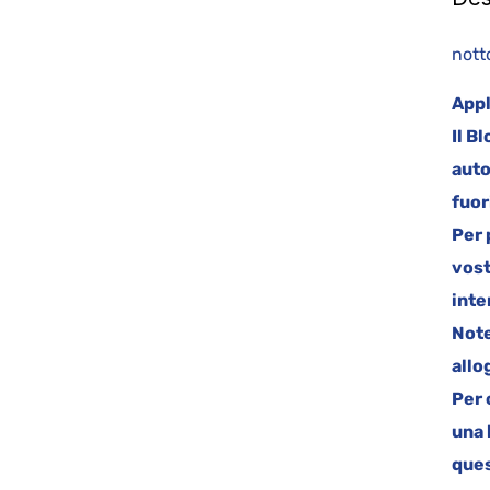
nott
Appl
Il B
auto
fuor
Per 
vost
inte
Note
allo
Per 
una 
ques