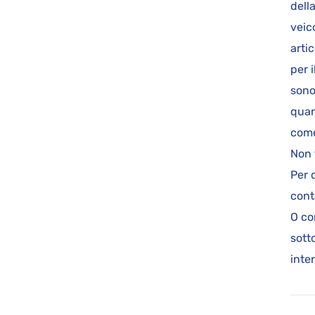
dell
veic
arti
per i
sono
quan
come
Non 
Per 
cont
O co
sott
inte