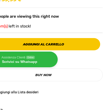
ople are viewing this right now
em(s)
left in stock!
AGGIUNGI AL CARRELLO
Assistenza Clienti
Online
Scrivici su Whatsapp
BUY NOW
giungi alla Lista desideri
ta