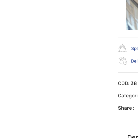
Spe
Del
COD:
38
Categor
Share :
Des