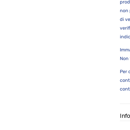
prod
non 
di v
veri
indi
Imma
Non 
Per 
cont
cont
Inf