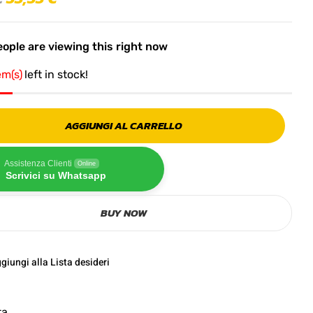
ople are viewing this right now
em(s)
left in stock!
AGGIUNGI AL CARRELLO
Assistenza Clienti
Online
Scrivici su Whatsapp
BUY NOW
giungi alla Lista desideri
ta