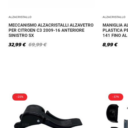
ALZACRISTALLO
ALZACRISTALLO
MECCANISMO ALZACRISTALLI ALZAVETRO
MANIGLIA A
PER CITROEN C3 2009-16 ANTERIORE
PLASTICA PE
SINISTRO SX
141 FINO AL
32,99
€
69,99
€
8,99
€
-25%
-37%