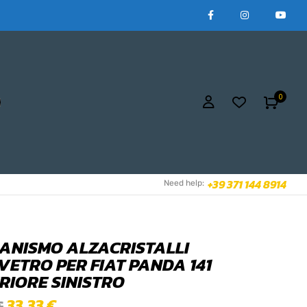
0
+39 371 144 8914
Need help:
ANISMO ALZACRISTALLI
VETRO PER FIAT PANDA 141
RIORE SINISTRO
33,33
€
€