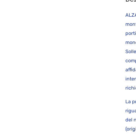
A
mont
port
mono
Solle
comp
affid
inte
richi
La p
rigu
del 
(ori