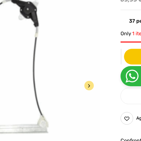
37
pe
Only
1 it
Ag
Confron