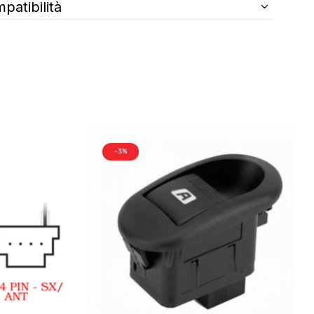
patibilità
-3%