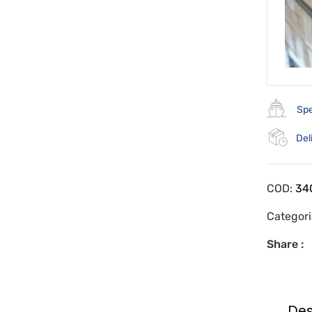
Spe
Del
COD:
34
Categor
Share :
Des