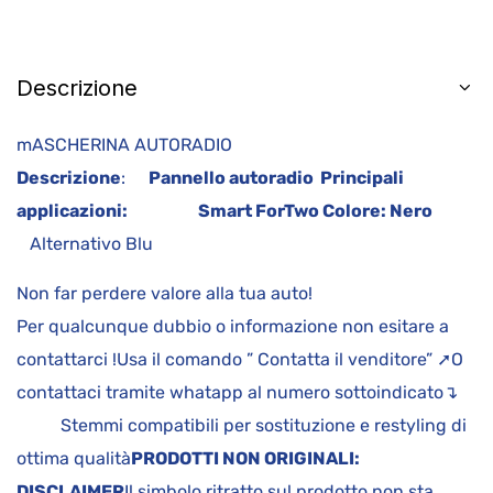
Descrizione
mASCHERINA AUTORADIO
Descrizione
:
Pannello autoradio
Principali
applicazioni:
Smart ForTwo
Colore:
Nero
Alternativo Blu
Non far perdere valore alla tua auto!
Per qualcunque dubbio o informazione non esitare a
contattarci !Usa il comando ” Contatta il venditore” ➚O
contattaci tramite whatapp al numero sottoindicato↴
Stemmi compatibili per sostituzione e restyling di
ottima qualità
PRODOTTI NON ORIGINALI:
DISCLAIMER
Il simbolo ritratto sul prodotto non sta