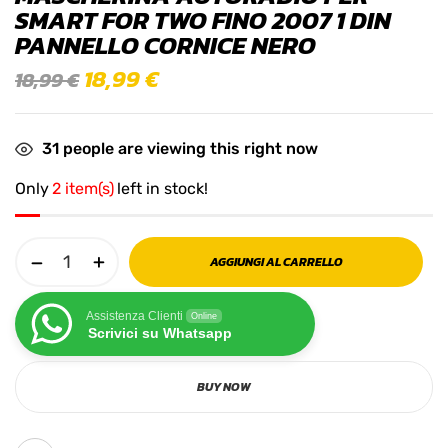
SMART FOR TWO FINO 2007 1 DIN
PANNELLO CORNICE NERO
18,99
€
18,99
€
31
people are viewing this right now
Only
2 item(s)
left in stock!
AGGIUNGI AL CARRELLO
Assistenza Clienti
Online
Scrivici su Whatsapp
BUY NOW