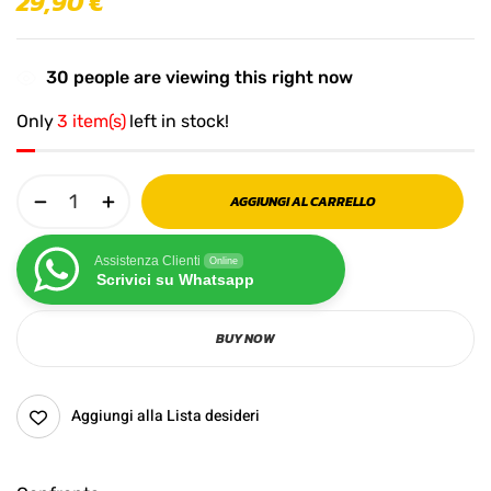
29,90
€
30
people are viewing this right now
Only
3 item(s)
left in stock!
AGGIUNGI AL CARRELLO
Assistenza Clienti
Online
Scrivici su Whatsapp
BUY NOW
Aggiungi alla Lista desideri