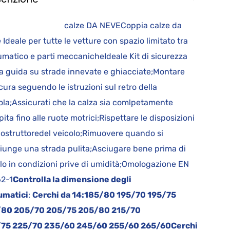
lze DA NEVECoppia calze da
 Ideale per tutte le vetture con spazio limitato tra
matico e parti meccanicheIdeale Kit di sicurezza
la guida su strade innevate e ghiacciate;Montare
cura seguendo le istruzioni sul retro della
ola;Assicurati che la calza sia comlpetamente
pita fino alle ruote motrici;Rispettare le disposizioni
costruttoredel veicolo;Rimuovere quando si
iunge una strada pulita;Asciugare bene prima di
rlo in condizioni prive di umidità;Omologazione EN
2-1
Controlla la dimensione degli
umatici
:
Cerchi da 14:
185/80 195/70 195/75
/80 205/70 205/75 205/80 215/70
/75 225/70 235/60 245/60 255/60 265/60
Cerchi