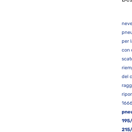
ca
neve
pneu
per 
con 
scat
riem
del 
ragg
ripo
1666
pne
195
215