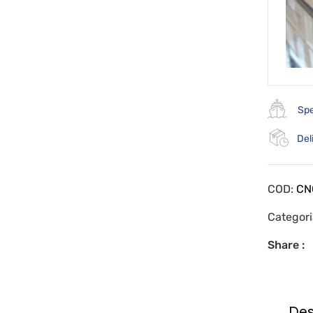
Spe
Del
COD:
CN
Categor
Share :
Des