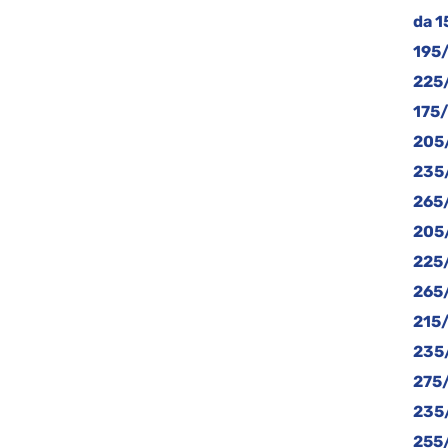
da 1
195
225
175/
205
235
265
205
225
265
215
235
275
235
255