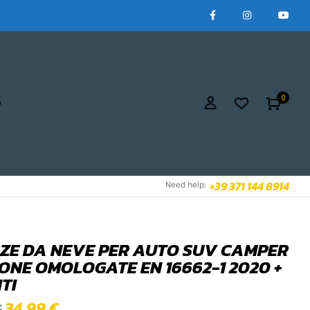
0
+39 371 144 8914
Need help:
LZE DA NEVE PER AUTO SUV CAMPER
ONE OMOLOGATE EN 16662-1 2020 +
TI
34,99
€
€