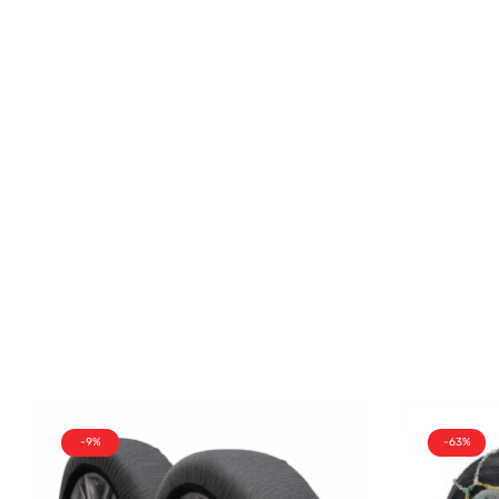
-9%
-63%