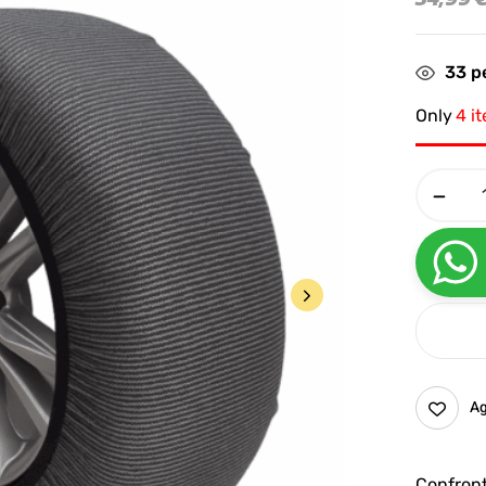
33
pe
Only
4 i
Ag
Confron