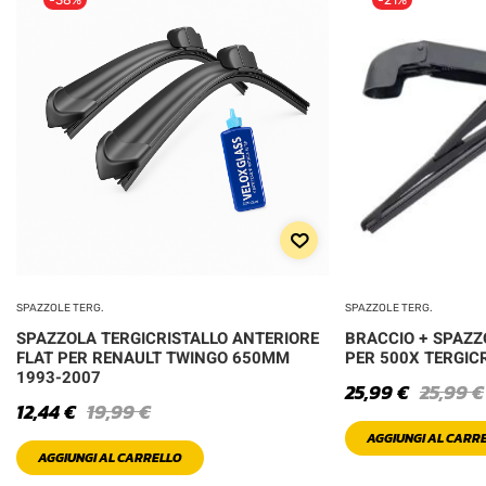
SPAZZOLE TERG.
SPAZZOLE TERG.
SPAZZOLA TERGICRISTALLO ANTERIORE
BRACCIO + SPAZZ
FLAT PER RENAULT TWINGO 650MM
PER 500X TERGIC
1993-2007
25,99
€
25,99
€
12,44
€
19,99
€
AGGIUNGI AL CARR
AGGIUNGI AL CARRELLO