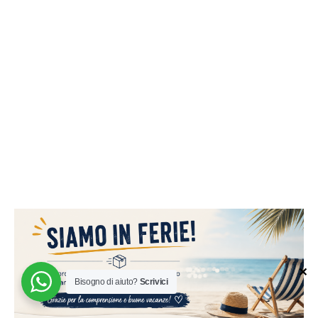
✕
Bisogno di aiuto?
Scrivici