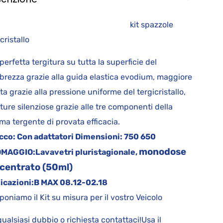
it spazzole
rgicristallo
perfetta tergitura su tutta la superficie del
brezza grazie alla guida elastica evodium, maggiore
ta grazie alla pressione uniforme del tergicristallo,
iture silenziose grazie alle tre componenti della
a tergente di provata efficacia.
cco:
Con adattatori
Dimensioni:
750 650
monodose
OMAGGIO:
Lavavetri pluristagionale,
centrato (50ml)
icazioni:
B MAX
08.12-02.18
oniamo il Kit su misura per il vostro Veicolo
qualsiasi dubbio o richiesta contattaci!Usa il