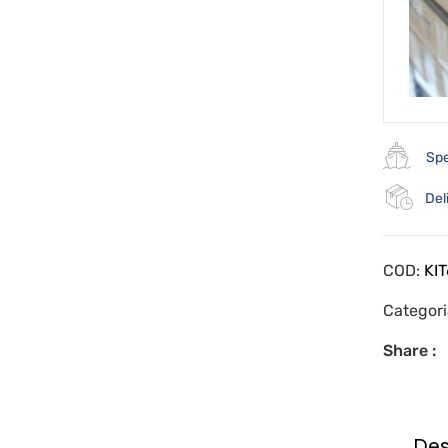
Spe
Del
COD:
KI
Categor
Share :
Des