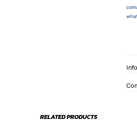
coma
what
Inf
Com
RELATED PRODUCTS