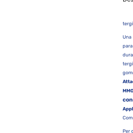
k
te
Una 
para
dura
terg
gomm
Atta
MM
con
Appl
Comp
Per 