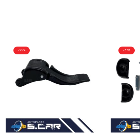
-25%
-37%