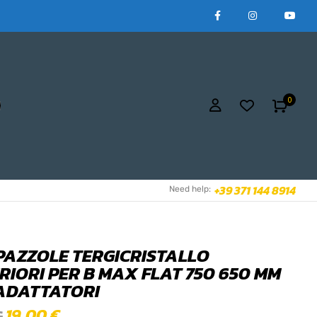
0
+39 371 144 8914
Need help:
SPAZZOLE TERGICRISTALLO
RIORI PER B MAX FLAT 750 650 MM
ADATTATORI
19,00
€
€