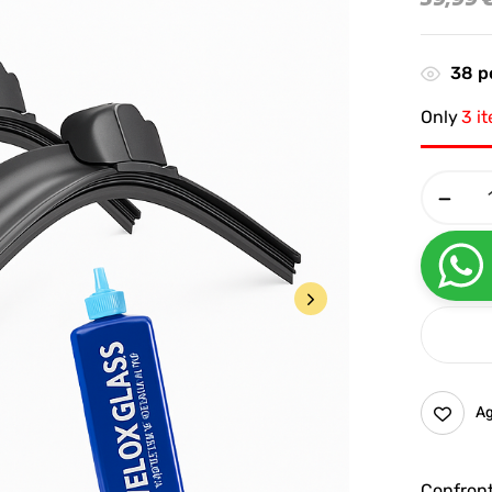
38
pe
Only
3 i
Ag
Confron