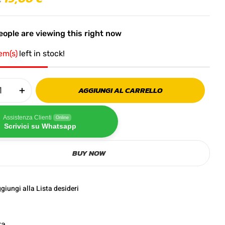
ople are viewing this right now
tem(s)
left in stock!
AGGIUNGI AL CARRELLO
Assistenza Clienti
Online
Scrivici su Whatsapp
BUY NOW
giungi alla Lista desideri
ta