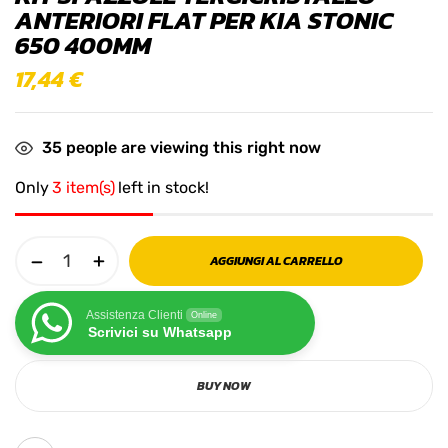
ANTERIORI FLAT PER KIA STONIC
650 400MM
17,44
€
35
people are viewing this right now
Only
3 item(s)
left in stock!
AGGIUNGI AL CARRELLO
Assistenza Clienti
Online
Scrivici su Whatsapp
BUY NOW