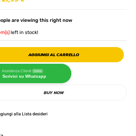
ople are viewing this right now
em(s)
left in stock!
AGGIUNGI AL CARRELLO
Assistenza Clienti
Online
Scrivici su Whatsapp
BUY NOW
giungi alla Lista desideri
ta