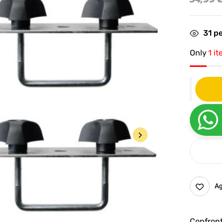
31
pe
Only
1 it
Ag
Confron