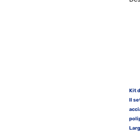
k
Kit 
Il s
acci
poli
Larg