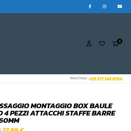
0
+39 371 144 8914
Need help:
FISSAGGIO MONTAGGIO BOX BAULE
O 4 PEZZI ATTACCHI STAFFE BARRE
 60MM
27,99
€
€