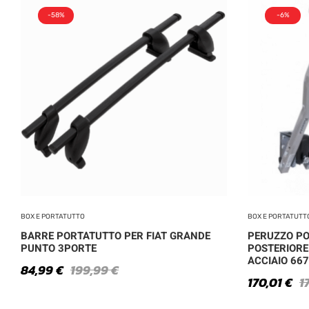
-58%
-6%
BOX E PORTATUTTO
BOX E PORTATUTT
BARRE PORTATUTTO PER FIAT GRANDE
PERUZZO PO
PUNTO 3PORTE
POSTERIORE 
ACCIAIO 667
84,99
€
199,99
€
170,01
€
1