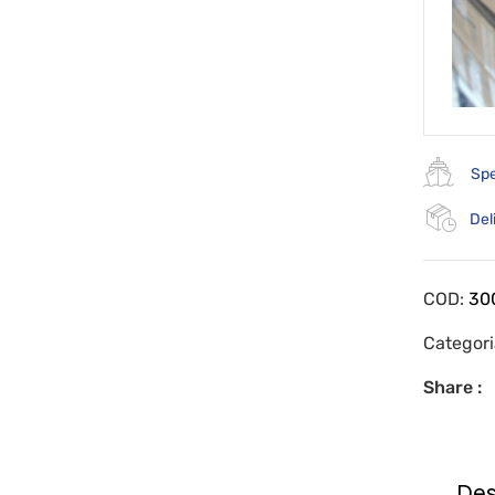
Spe
Del
COD:
30
Categor
Share :
Des